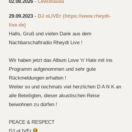
02.08.2026
-
Lewistausa
29.09.2023
-
DJ oLIVEr
(https://www.rheydt-
live.de)
Hallo, Gruß und vielen Dank aus dem
Nachbarschaftradio Rheydt Live !
Wir haben jetzt das Album Love 'n' Hate mit ins
Programm aufgenommen und sehr gute
Rückmeldungen erhalten !
Weiter so und nochmals viel herzlichen D A N K an
alle Beteiligten, dieser akustischen Reise
beiwohnen zu dürfen !
PEACE & RESPECT
DJ oLIVEr