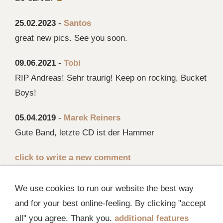
25.02.2023
-
Santos
great new pics. See you soon.
09.06.2021
-
Tobi
RIP Andreas! Sehr traurig! Keep on rocking, Bucket
Boys!
05.04.2019
-
Marek Reiners
Gute Band, letzte CD ist der Hammer
click to write a new comment
1
2
3
4
5
6
7
8
go
We use cookies to run our website the best way
and for your best online-feeling. By clicking "accept
all" you agree. Thank you.
additional features